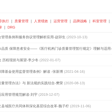
导执行
｜
质量管理
｜
人资绩效
｜
运营管理
｜
品牌战略
｜
科室管理
｜
审
｜
DRG
金管理条例和服务协议管理解析应用-赵卯生
(2023-10-13)
诊品质 保障患者安全——《医疗机构门诊质量管理暂行规定》理解与适用
改 历程现状与展望-李少冬
(2022-01-07)
保障基金使用监督管理条例》解读 -张新博
(2021-04-16)
质量管理办法》与 新法规的实践结合-樊荣
(2020-08-13)
历应用管理规范解读-刘宇
(2019-12-07)
立县域医疗共同体和深化基层综合改革-魏子柠
(2019-11-06)