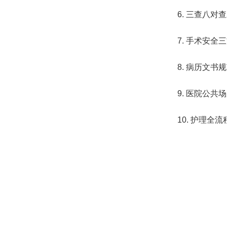
6. 三查八
7. 手术安
8. 病历文
9. 医院公
10. 护理全