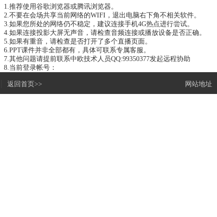
1.推荐使用
谷歌浏览器
或
腾讯浏览器
。
2.不要在会场共享当前网络的WIFI，退出电脑右下角不相关软件。
3.如果您所处的网络仍不稳定，建议连接手机4G热点进行尝试。
4.如果连接投影大屏无声音，请检查音频连接或播放设备是否正确。
5.如果有重音，请检查是否打开了多个直播页面。
6.PPT课件并非全部都有，具体可联系专属客服。
7.其他问题请提前联系中欧技术人员
QQ:99350377
发起远程协助
8.当前登录帐号：
|
返回首页>>
网站地址