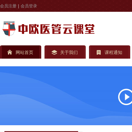
会员注册
｜
会员登录
网站首页
关于我们
课程通知